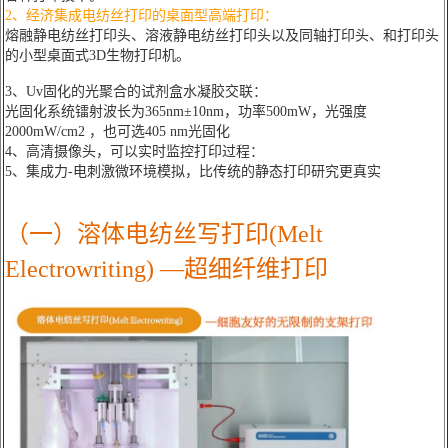
2、经济集成电纺丝打印的桌面型高端打印：
熔融静电纺丝打印头、溶液静电纺丝打印头以及同轴打印头、和打印头
的小型桌面式3D生物打印机。
3、Uv固化的光聚合的试剂盒水凝胶交联：
光固化系统镭射波长为365nm±10nm，功率500mW，光强度
2000mW/cm2 ，也可选405 nm光固化
4、高清摄像头，可以实时监控打印过程：
5、集成力-电刺激微环境模拟，比传统的静态打印研究更真实
（一）溶体电纺丝写打印(Melt
Electrowriting) —超细纤维打印