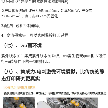
1.Uv固化的光聚合的试剂盒水凝胶交联；
2.光固化系统镭射波长为365nm±10nm，功率500mW，光强度
2
405 nm光固化
2000mW/cm
，也可选
3.配护目镜和控制器
等。
高清摄像头，可以实时监控打印过程
4、
（七）、wu菌环境
紫外线杀菌：集成紫外线杀菌系统，wu需生物安quan柜即可进
行wu菌条件下的干细胞打印。
（
八
）、集成力-电刺激微环境模拟，比传统的静
态打印研究更真实